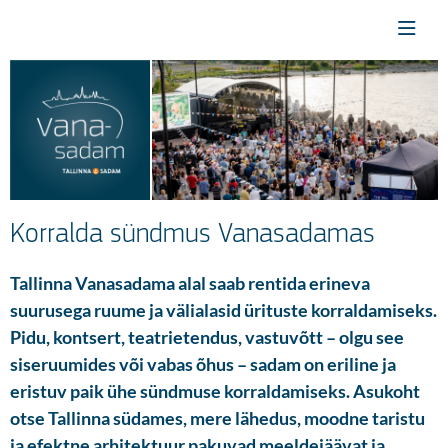
Korralda sündmus Vanasadamas
Tallinna Vanasadama alal saab rentida erineva
suurusega ruume ja välialasid ürituste korraldamiseks.
Pidu, kontsert, teatrietendus, vastuvõtt – olgu see
siseruumides või vabas õhus – sadam on eriline ja
eristuv paik ühe sündmuse korraldamiseks. Asukoht
otse Tallinna südames, mere lähedus, moodne taristu
ja efektne arhitektuur pakuvad meeldejäävat ja