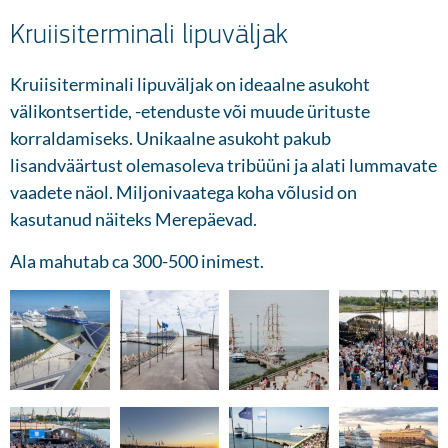
Kruiisiterminali lipuväljak
Kruiisiterminali lipuväljak on ideaalne asukoht
välikontsertide, -etenduste või muude ürituste
korraldamiseks. Unikaalne asukoht pakub
lisandväärtust olemasoleva tribüüni ja alati lummavate
vaadete näol. Miljonivaatega koha võlusid on
kasutanud näiteks Merepäevad.
Ala mahutab ca 300-500 inimest.