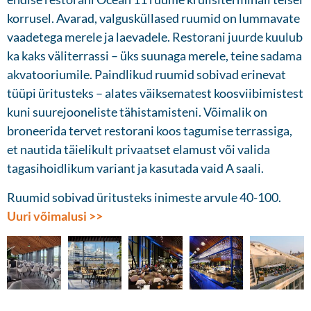
korrusel. Avarad, valgusküllased ruumid on lummavate
vaadetega merele ja laevadele. Restorani juurde kuulub
ka kaks väliterrassi – üks suunaga merele, teine sadama
akvatooriumile. Paindlikud ruumid sobivad erinevat
tüüpi üritusteks – alates väiksematest koosviibimistest
kuni suurejooneliste tähistamisteni. Võimalik on
broneerida tervet restorani koos tagumise terrassiga,
et nautida täielikult privaatset elamust või valida
tagasihoidlikum variant ja kasutada vaid A saali.
Ruumid sobivad üritusteks inimeste arvule 40-100.
Uuri võimalusi >>