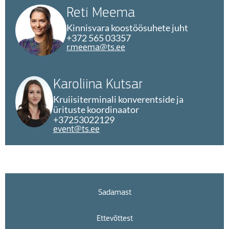
Reti Meema
Kinnisvara koostöösuhete juht
+372 565 03357
r.meema@ts.ee
Karoliina Kutsar
Kruiisiterminali konverentside ja
ürituste koordinaator
+37253022129
event@ts.ee
Sadamast
Ettevõttest