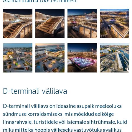
Ala mahutab ca 100-150 inimest.
D-terminali välilava
D-terminali välilava on ideaalne asupaik meeleoluka
sündmuse korraldamiseks, mis mõeldud eelkõige
linnarahvale, turistidele või laiemale sihtrühmale, kuid
miks mitte ka hoopis väikeseks vastuvõtuks avalikus