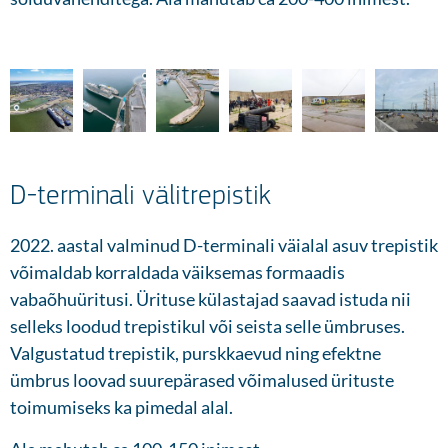
D-terminali välitrepistik
2022. aastal valminud D-terminali väialal asuv trepistik
võimaldab korraldada väiksemas formaadis
vabaõhuüritusi. Ürituse külastajad saavad istuda nii
selleks loodud trepistikul või seista selle ümbruses.
Valgustatud trepistik, purskkaevud ning efektne
ümbrus loovad suurepärased võimalused ürituste
toimumiseks ka pimedal alal.