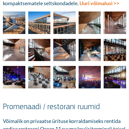
kompaktsematele seltskondadele.
Uuri võimalusi >>
Promenaadi / restorani ruumid
Võimalik on privaatse ürituse korraldamiseks rentida
endise restorani Ocean 11 ruume kruiisiterminali teisel