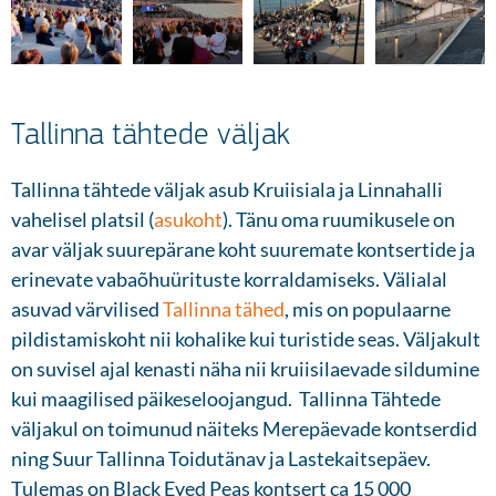
Tallinna tähtede väljak
Tallinna tähtede väljak asub Kruiisiala ja Linnahalli
vahelisel platsil (
asukoht
). Tänu oma ruumikusele on
avar väljak suurepärane koht suuremate kontsertide ja
erinevate vabaõhuürituste korraldamiseks. Välialal
asuvad värvilised
Tallinna tähed
, mis on populaarne
pildistamiskoht nii kohalike kui turistide seas. Väljakult
on suvisel ajal kenasti näha nii kruiisilaevade sildumine
kui maagilised päikeseloojangud. Tallinna Tähtede
väljakul on toimunud näiteks Merepäevade kontserdid
ning Suur Tallinna Toidutänav ja Lastekaitsepäev.
Tulemas on Black Eyed Peas kontsert ca 15 000