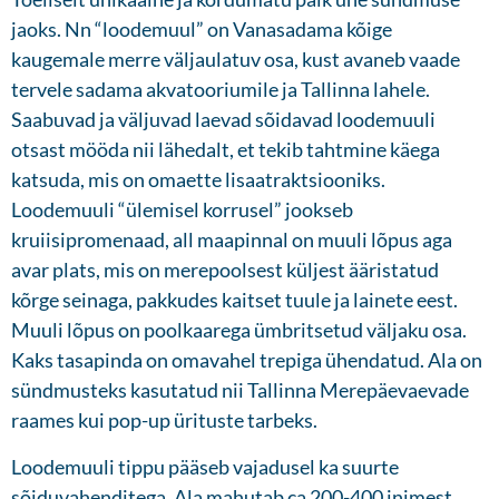
jaoks. Nn “loodemuul” on Vanasadama kõige
kaugemale merre väljaulatuv osa, kust avaneb vaade
tervele sadama akvatooriumile ja Tallinna lahele.
Saabuvad ja väljuvad laevad sõidavad loodemuuli
otsast mööda nii lähedalt, et tekib tahtmine käega
katsuda, mis on omaette lisaatraktsiooniks.
Loodemuuli “ülemisel korrusel” jookseb
kruiisipromenaad, all maapinnal on muuli lõpus aga
avar plats, mis on merepoolsest küljest ääristatud
kõrge seinaga, pakkudes kaitset tuule ja lainete eest.
Muuli lõpus on poolkaarega ümbritsetud väljaku osa.
Kaks tasapinda on omavahel trepiga ühendatud. Ala on
sündmusteks kasutatud nii Tallinna Merepäevaevade
raames kui pop-up ürituste tarbeks.
Loodemuuli tippu pääseb vajadusel ka suurte
sõiduvahenditega. Ala mahutab ca 200-400 inimest.