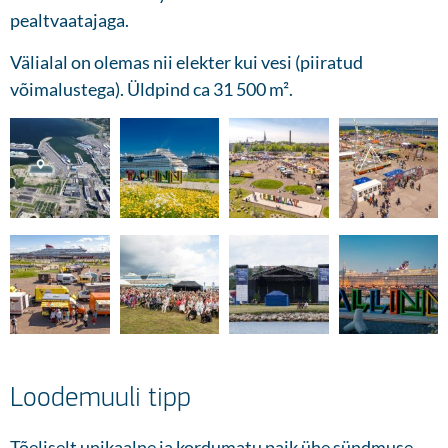
pealtvaatajaga.
Välialal on olemas nii elekter kui vesi (piiratud
võimalustega). Üldpind ca 31 500 m².
Loodemuuli tipp
Tõeliselt unikaalne ja kordumatu paik ühe sündmuse