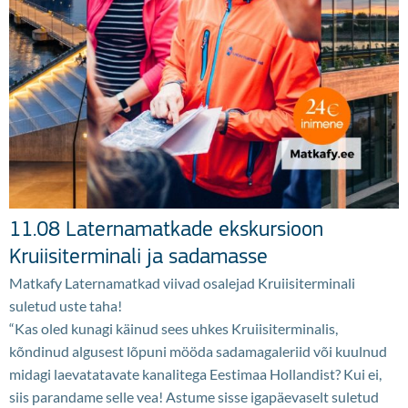
11.08 Laternamatkade ekskursioon
Kruiisiterminali ja sadamasse
Matkafy Laternamatkad viivad osalejad Kruiisiterminali
suletud uste taha!
“Kas oled kunagi käinud sees uhkes Kruiisiterminalis,
kõndinud algusest lõpuni mööda sadamagaleriid või kuulnud
midagi laevatatavate kanalitega Eestimaa Hollandist? Kui ei,
siis parandame selle vea! Astume sisse igapäevaselt suletud