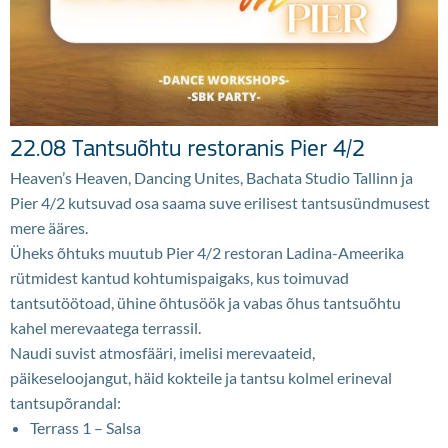
22.08 Tantsuõhtu restoranis Pier 4/2
Heaven’s Heaven, Dancing Unites, Bachata Studio Tallinn ja
Pier 4/2 kutsuvad osa saama suve erilisest tantsusündmusest
mere ääres.
Üheks õhtuks muutub Pier 4/2 restoran Ladina-Ameerika
rütmidest kantud kohtumispaigaks, kus toimuvad
tantsutöötoad, ühine õhtusöök ja vabas õhus tantsuõhtu
kahel merevaatega terrassil.
Naudi suvist atmosfääri, imelisi merevaateid,
päikeseloojangut, häid kokteile ja tantsu kolmel erineval
tantsupõrandal:
Terrass 1 – Salsa