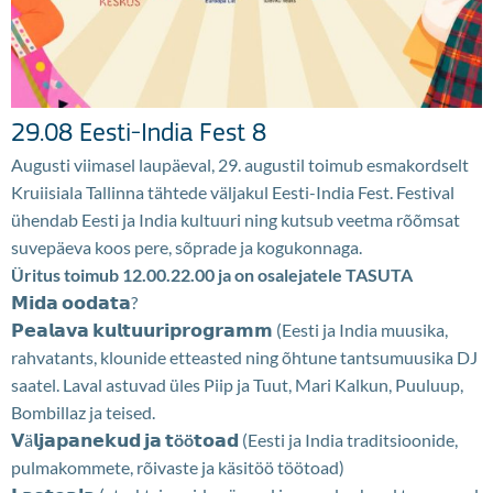
29.08 Eesti-India Fest 8
Augusti viimasel laupäeval, 29. augustil toimub esmakordselt
Kruiisiala Tallinna tähtede väljakul Eesti-India Fest. Festival
ühendab Eesti ja India kultuuri ning kutsub veetma rõõmsat
suvepäeva koos pere, sõprade ja kogukonnaga.
Üritus toimub 12.00.22.00 ja on osalejatele TASUTA
𝗠𝗶𝗱𝗮 𝗼𝗼𝗱𝗮𝘁𝗮?
𝗣𝗲𝗮𝗹𝗮𝘃𝗮 𝗸𝘂𝗹𝘁𝘂𝘂𝗿𝗶𝗽𝗿𝗼𝗴𝗿𝗮𝗺𝗺 (Eesti ja India muusika,
rahvatants, klounide etteasted ning õhtune tantsumuusika DJ
saatel. Laval astuvad üles Piip ja Tuut, Mari Kalkun, Puuluup,
Bombillaz ja teised.
𝗩ä𝗹𝗷𝗮𝗽𝗮𝗻𝗲𝗸𝘂𝗱 𝗷𝗮
𝘁öö𝘁𝗼𝗮𝗱
(Eesti ja India traditsioonide,
pulmakommete, rõivaste ja käsitöö töötoad)