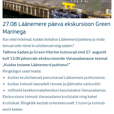
27.08 Läänemere päeva ekskursioon Green
Marinega
Kas oled mõelnud, kuidas hoitakse Läänemerd puhtana ja mida
teevad selle nimel kruiisilaevad ning sadam?
Tallinna Sadam ja Green Marine kutsuvad sind 27. augustil
kell 13.00 põnevale ekskursioonile Vanasadamasse teemal
„Kuidas hoiame Läänemerd puhtana?“
Ringkäigul saad teada:
kuidas kruiisilaevad panustavad Läänemere puhtusesse;
kuidas toimub laevadelt reovee ja jäätmete vastuvõtt;
milliseid keskkonnalahendusi kasutatakse Vanasadamas.
Ekskursioon toimub Vanasadama kruiisialal ning kahel
kruiisikail. Ringkäik kestab orienteeruvalt 1 tunni ja toimub
eesti keeles