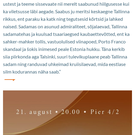
ustest ja teeme sissevaate nii merelt saabunud hiilgusesse kui
ka viletsusse läbi aegade. Saabus ju meritsi keskaegne Tallinna
rikkus, ent paraku ka katk ning tegutsesid kõrtsid ja lahked
naised. Sadamas on asunud admiraliteet, sõjalaevad, Tallinna
sadamatehas ja kuulsad tsaariaegsed kaubaettevõtted, ent ka
sahker-mahker tollis, vastuolulised viinapoed, Porto Franco
skandaal ja šokis inimesed peale Estonia hukku. Täna kerkib
siia piirkonda aga Talsinki, suuri tulevikuplaane peab Tallinna
sadam ning randuvad uhkeimad kruiisilaevad, mida eestlase
silm kodurannas näha saab.”