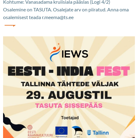
Kohtume: Vanasadama kruiisiala pääslas (Logi 4/2)
Osalemine on TASUTA. Osalejate arv on piiratud. Anna oma
osalemisest teada r.meema@ts.ee