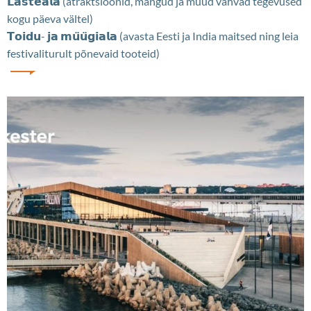
𝗟𝗮𝘀𝘁𝗲𝗮𝗹𝗮 (atraktsioonid, mängud ja muud vahvad tegevused
kogu päeva vältel)
𝗧𝗼𝗶𝗱𝘂- 𝗷𝗮 𝗺𝘂̈𝘂̈𝗴𝗶𝗮𝗹𝗮 (avasta Eesti ja India maitsed ning leia
festivaliturult põnevaid tooteid)