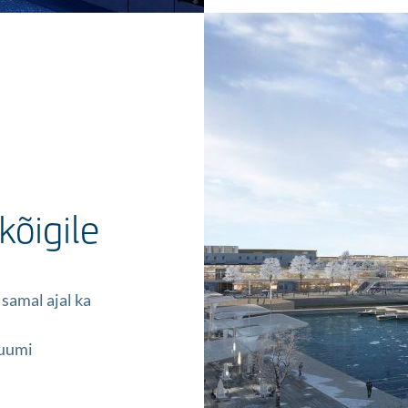
õigile
 samal ajal ka
ruumi