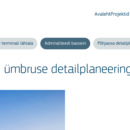
Avaleht
Projektid
-terminali lähiala
Admiraliteedi bassein
Põhjaosa detailp
i ümbruse detailplaneerin