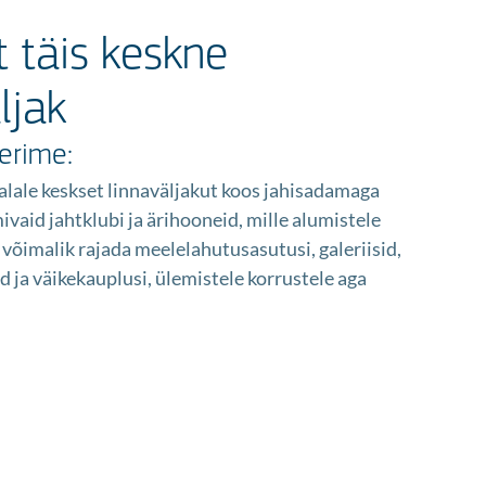
 täis keskne
ljak
erime:
lale keskset linnaväljakut koos jahisadamaga
ivaid jahtklubi ja ärihooneid, mille alumistele
 võimalik rajada meelelahutusasutusi, galeriisid,
id ja väikekauplusi, ülemistele korrustele aga