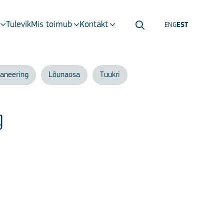
Tulevik
Mis toimub
Kontakt
ENG
EST
laneering
Lõunaosa
Tuukri
g