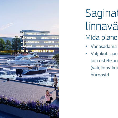
Saginat
linnavä
Mida plane
Vanasadama a
Väljakut raam
korrustele on
(väli)kohviku
büroosid