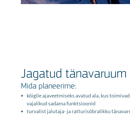
Jagatud tänavaruum k
Mida planeerime:
kõigile ajaveetmiseks avatud ala, kus toimivad
vajalikud sadama funktsioonid
turvalist jalutaja- ja ratturisõbralikku tänava