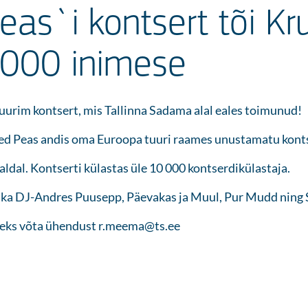
eas`i kontsert tõi K
 000 inimese
uurim kontsert, mis Tallinna Sadama alal eales toimunud!
yed Peas andis oma Euroopa tuuri raames unustamatu kont
aldal. Kontserti külastas üle 10 000 kontserdikülastaja.
ale ka DJ-Andres Puusepp, Päevakas ja Muul, Pur Mudd ning
seks võta ühendust r.meema@ts.ee