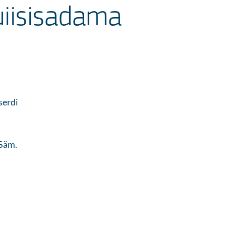
ruiisisadama
serdi
 Säm.