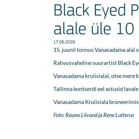
Black Eyed P
alale üle 10
17.06.2026
15. juunil toimus Vanasadama alal s
Rahvusvaheline suurartist Black E
Vanasadama kruiisialal, otse mere k
Tallinna kontserdi eel astusid lav
Vanasadama Kruiisiala broneerimi
Foto: Rauno Liivand ja Rene Lutterus