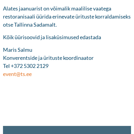
Alates jaanuarist on võimalik maalilise vaatega
restoranisaali üürida erinevate ürituste korraldamiseks
otse Tallinna Sadamalt.
Kõik üürisoovid ja lisaküsimused edastada
Maris Salmu
Konverentside ja ürituste koordinaator
Tel +372 5302 2129
event@ts.ee