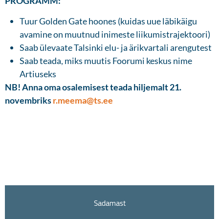
PROGRAMM:
Tuur Golden Gate hoones (kuidas uue läbikäigu
avamine on muutnud inimeste liikumistrajektoori)
Saab ülevaate Talsinki elu- ja ärikvartali arengutest
Saab teada, miks muutis Foorumi keskus nime
Artiuseks
NB! Anna oma osalemisest teada hiljemalt 21.
novembriks
r.meema@ts.ee
Sadamast